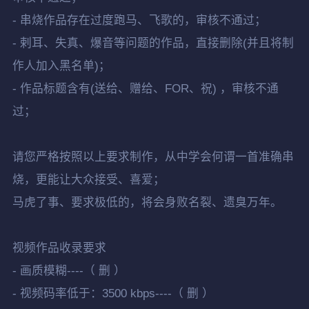
- 串烧作品存在过度跑马、飞歌的，审核不通过；
- 剌耳、失真、爆音等问题的作品，直接删除(并且将制
作人加入黑名单)；
- 作品标题含有(送给、赠给、FOR、祝) ，审核不通
过；
请您严格按照以上要求制作，从中学会何谓一首准确串
烧，更能让大众接受、喜爱；
马虎了事、要求极低的，将会身败名裂、遗臭万年。
视频作品收录要求
- 画质模糊----（ 删 ）
- 视频码率低于：3500 kbps----（ 删 ）