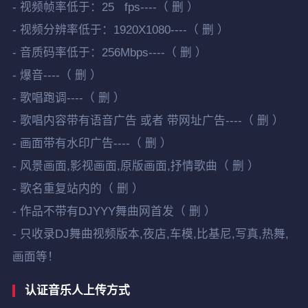
- 视频帧率低于：25 fps----（ 删 ）
- 视频分辨率低于：1920X1080----（ 删 ）
- 音质码率低于：256Mbps----（ 删 ）
- 爆音----（ 删 ）
- 歌唱跑调----（ 删 ）
- 歌唱内容带有语音广告 或者 带网址广告----（ 删 ）
- 画面带有水印广告----（ 删 ）
- 风景画面,影视画面,原版画面,抒情歌曲（ 删 ）
- 歌名重复站内的（ 删 ）
- 作品不带有DJYYY舞曲网首发（ 删 ）
- 只收录DJ舞曲视频版本,夜店,车模,比基尼,写真,热舞,
画面等！
认证音乐人上传方式