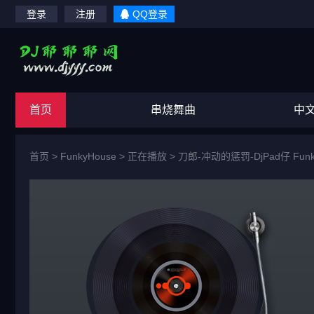
登录
注册
QQ登录
首页
串烧舞曲
中
首页
>
FunkyHouse
> 正在播放 >
刀郎-冲动的惩罚-DjPad仔 Funky