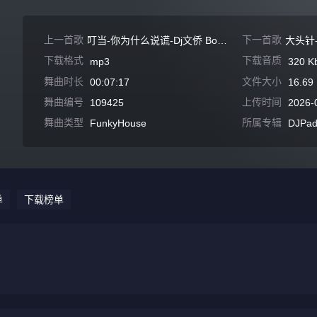
上一首歌
下一首歌
叮当-你为什么说谎-Dj文侨 Bounce Mashup 2026 女声
下载格式
下载音质
mp3
320 K
舞曲时长
文件大小
00:07:17
16.69
舞曲编号
上传时间
109425
2026-
舞曲类型
所属专辑
FunkyHouse
DJPa
单
下载榜单