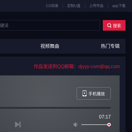
CD刻录
定制U盘
上传作品
app下载
搜索
视频舞曲
热门专辑
作品发送到QQ邮箱：djyyy-com@qq.com
手机播放
07:17