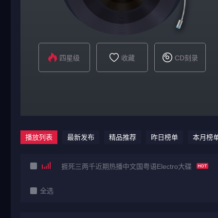
四星级
收藏
CD刻录
播放列表
最新发布
精品推荐
昨日榜单
本月榜
捱死三两千近期热播中文国粤语Electro大碟
全选