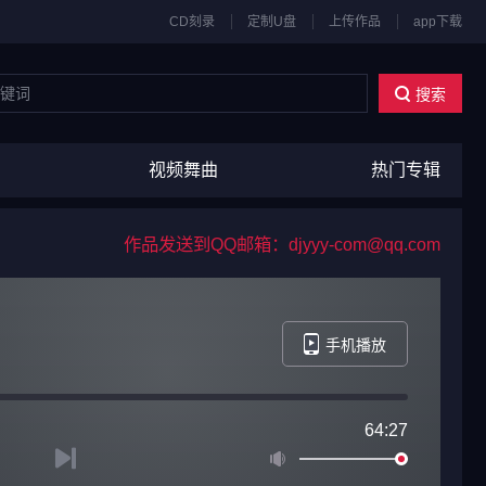
CD刻录
定制U盘
上传作品
app下载
搜索
视频舞曲
热门专辑
作品发送到QQ邮箱：djyyy-com@qq.com
手机播放
64:27