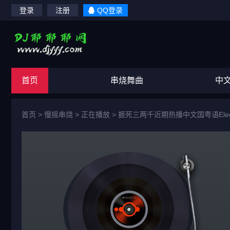
登录
注册
QQ登录
首页
串烧舞曲
中
首页
>
慢摇串烧
> 正在播放 >
捱死三两千近期热播中文国粤语Elec