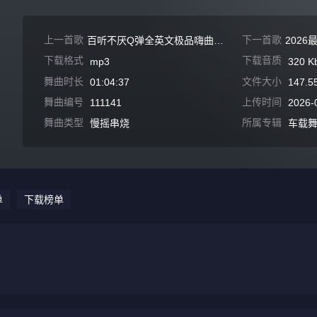
上一首歌
下一首歌
百听不厌Q弹全英文极品嗨曲慢摇无心睡眠鼓串烧
下载格式
下载音质
mp3
320 K
舞曲时长
文件大小
01:04:37
147.5
舞曲编号
上传时间
111141
2026-
舞曲类型
所属专辑
慢摇串烧
车载
单
下载榜单