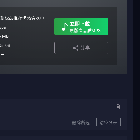
2026最新极品推荐伤感情歌中文国语ProgHouse
立即下载
bps
原版高品质MP3
5 MB
05-08
分享
舞曲
删除所选
清空列表