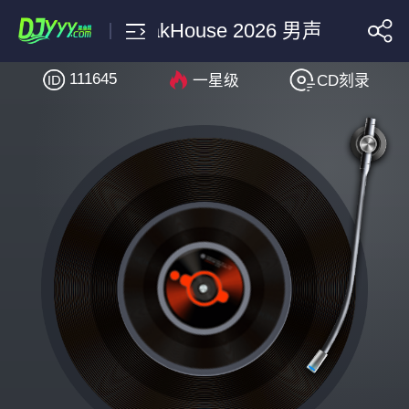
陶喆-小镇姑娘-DjRer LakHou
111645
一星级
CD刻录
搜索