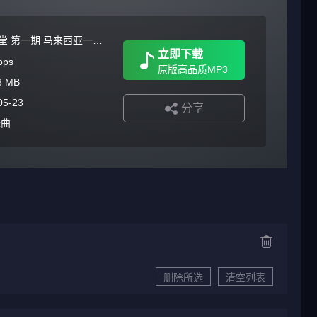
致幻天堂 第一期 马来西亚一号-Dj寂笙 FunkyHouse 2026
立即下载
bps
原版高品质MP3
8 MB
05-23
分享
舞曲
删除所选
清空列表