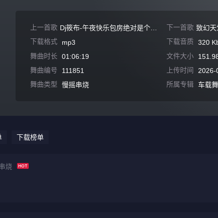
上一首歌
下一首歌
Dj筱布-午夜快乐包房绝对是个梦Electro专辑
下载格式
下载音质
mp3
320 K
舞曲时长
文件大小
01:06:19
151.9
舞曲编号
上传时间
111851
2026-
舞曲类型
所属专辑
慢摇串烧
车载
单
下载榜单
舞串烧