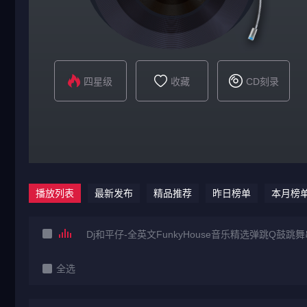
四星级
收藏
CD刻录
播放列表
最新发布
精品推荐
昨日榜单
本月榜
Dj和平仔-全英文FunkyHouse音乐精选弹跳Q鼓跳
全选