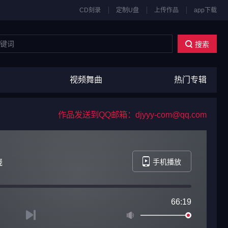
CD刻录
定制U盘
上传作品
app下载
搜索
视频舞曲
热门专辑
作品发送到QQ邮箱：djyyy-com@qq.com
烧
手机播放
66:19