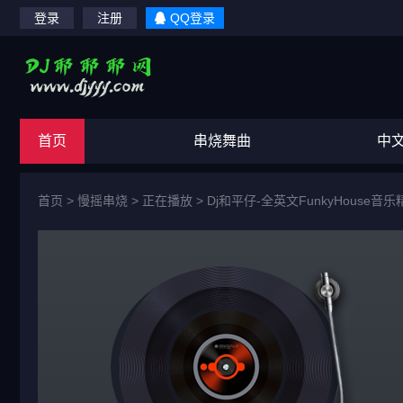
登录
注册
QQ登录
首页
串烧舞曲
中
首页
>
慢摇串烧
> 正在播放 >
Dj和平仔-全英文FunkyHouse