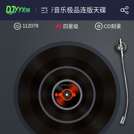
有他你还爱我吗流行音乐极品连版天碟
112079
四星级
CD刻录
搜索