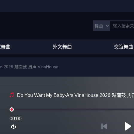
文舞曲
外文舞曲
交谊舞曲
ouse 2026 越南鼓 男声 VinaHouse
Do You Want My Baby-Ars VinaHouse 2026 越南鼓 男
00:00