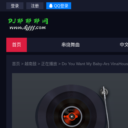
登录
注册
QQ登录
首页
串烧舞曲
中
首页
>
越南鼓
> 正在播放 >
Do You Want My Baby-Ars VinaH