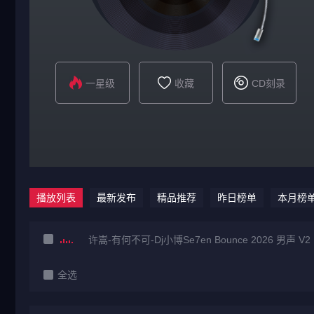
一星级
收藏
CD刻录
播放列表
最新发布
精品推荐
昨日榜单
本月榜
许嵩-有何不可-Dj小博Se7en Bounce 2026 男声 V2
全选