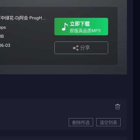
小曾-军中绿花-Dj阿会 ProgHouse 2026 男声 无心睡眠鼓
立即下载
bps
原版高品质MP3
MB
06-03
分享
删除所选
清空列表