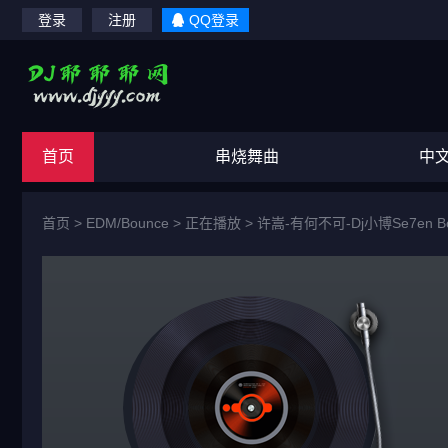
登录
注册
QQ登录
首页
串烧舞曲
中
首页
>
EDM/Bounce
> 正在播放 >
许嵩-有何不可-Dj小博Se7en Bou