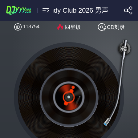
六哲-被伤过的心还可以爱谁-DjCa
113754
四星级
CD刻录
搜索