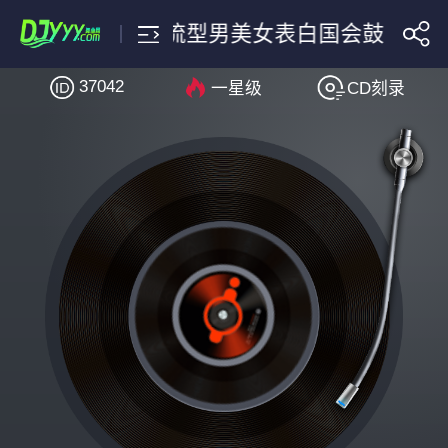
DJ小辰珠海潮流型男美女表白国会鼓暖场
37042
一星级
CD刻录
搜索