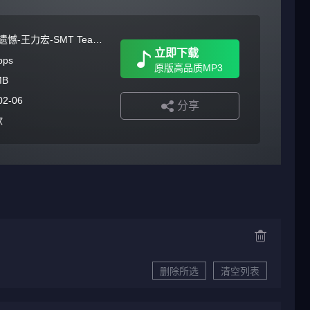
风中的遗憾-王力宏-SMT Team DJ罗马 ElectroBounce
立即下载
bps
原版高品质MP3
MB
02-06
分享
欧
删除所选
清空列表