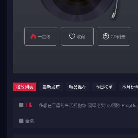
一星级
收藏
CD刻录
播放列表
最新发布
精品推荐
昨日榜单
本月榜
多想在平庸的生活拥抱你-隔壁老樊-DJ阿欧 ProgHou
全选