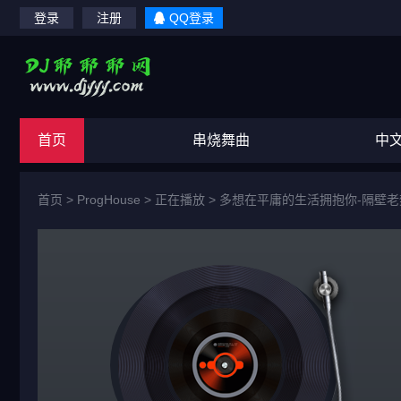
登录
注册
QQ登录
首页
串烧舞曲
中
首页
>
ProgHouse
> 正在播放 >
多想在平庸的生活拥抱你-隔壁老樊-D