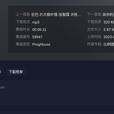
上一首歌
下一首歌
伦巴-片片枫叶情-张智霖 许秋怡-合唱-粤语
下载格式
下载音质
mp3
320 K
舞曲时长
文件大小
00:06:11
2.87 
舞曲编号
上传时间
59947
2023-
舞曲类型
所属专辑
ProgHouse
DJ阿
单
下载榜单
se