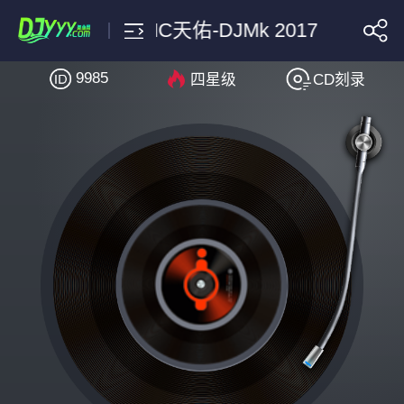
一人饮酒醉-MC天佑-DJMk 2
9985
四星级
CD刻录
搜索