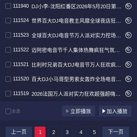
111940
DJ小李-沈阳红番区2026年5月20日第三场DJ阿飞MC奥莉现场
111524
世界百大DJ电音教主风靡全球夜店狂嗨劲爆电音串烧
111523
全球百大DJ电音节万人派对实力控场超嗨电音大碟
111522
迈阿密电音节千人集体热舞疯狂气氛劲爆旋律电音串烧
111521
比利时兄弟百大DJ电音节万人狂欢疯狂热舞现场
111520
百大DJ小马哥型男索女轰炸全场电音派对现场
111519
2026法国万人派对实力狂欢超强超嗨百大电音现场
全选
立即播放
加入播放
上一页
下一页
1
2
3
4
5