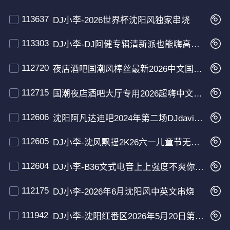
113637
DJ小李-2026世界杯沈阳风独家串烧
113303
DJ小李-DJ阿健专辑清新派也能嗨高速带你飙车珍藏版
112720
夜店酒吧国潮风棒丝最新2026中文国语Bounce
112715
国潮夜店酒吧大厅专用2026超嗨中文国语Bounce
112606
沈阳阿凡达迪吧2024年第二场DJdavid现场
112605
DJ小李-沈风飘摇2K26六一儿童节无曲自然嗨
112604
DJ小李-B36文式电音上上强度不爽你打我
112175
DJ小李-2026年6月沈阳风中英文串烧
111942
DJ小李-沈阳红番区2026年5月20日第四场DJ大圣现场