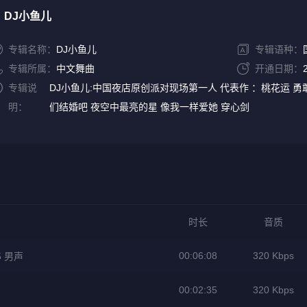
DJ小鱼儿
专辑名称：
DJ小鱼儿
专辑语种：
专辑所属：
中文舞曲
开通日期：
专辑说
DJ小鱼儿:中国夜店原创派对现场第一人 代表作 ：桃花运 勇敢
明：
们结婚吧 夜空中最亮的星 像我一样爱她 穿心剑
时长
音质
00:06:08
320 Kbps
5 男声
00:02:35
320 Kbps