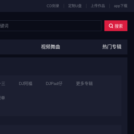
CD刻录
定制U盘
上传作品
app下载
搜索
视频舞曲
热门专辑
十三
DJ阿福
DJPad仔
更多专辑
榜单