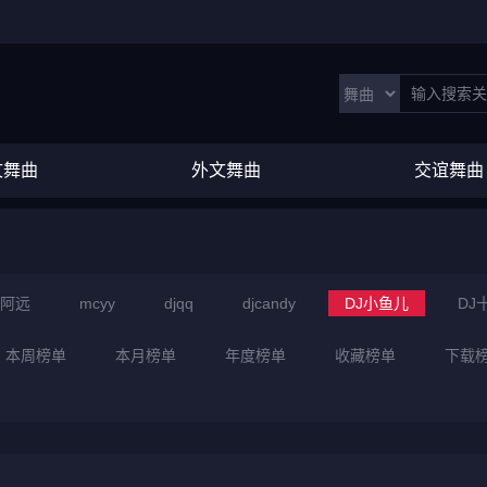
文舞曲
外文舞曲
交谊舞曲
J阿远
mcyy
djqq
djcandy
DJ小鱼儿
DJ
本周榜单
本月榜单
年度榜单
收藏榜单
下载