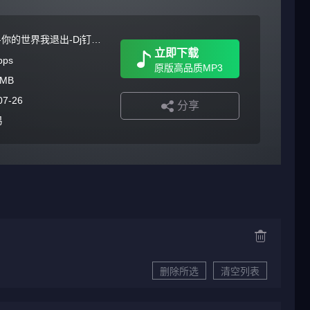
叶莜萱-你的世界我退出-Dj钉头 Electro 2025 女声
立即下载
bps
原版高品质MP3
 MB
07-26
分享
易
删除所选
清空列表