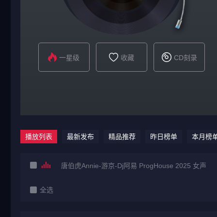
一星级
收藏
CD刻录
播放列表
最新发布
精品推荐
昨日榜单
本月榜
唐伯虎Annie-游京-Dj阿易 ProgHouse 2025 女声
全选