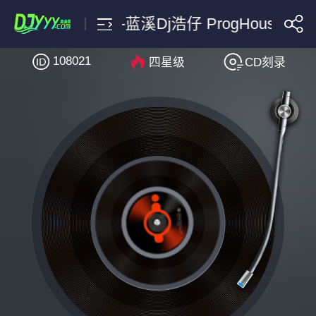
罗大佑-皇后大道东-蓝溪Dj浩仔 ProgHouse 202
108021
四星级
CD刻录
搜索