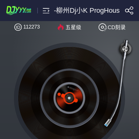
海来阿木-梦底-柳州Dj小K ProgHouse 202
112273
五星级
CD刻录
搜索