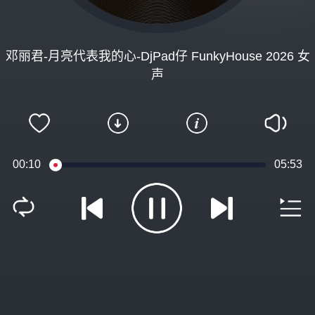
邓丽君-月亮代表我的心-DjPad仔 FunkyHouse 2026 女
声
00:10
05:53