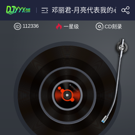
邓丽君-月亮代表我的心-DjPad仔
112336
一星级
CD刻录
搜索