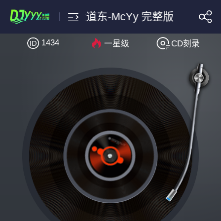
罗大佑-皇后大道东-McYy 
1434
一星级
CD刻录
搜索