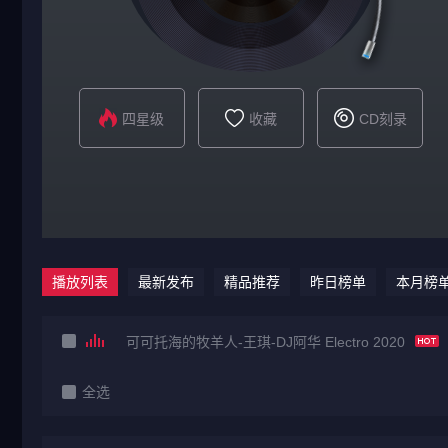
四星级
收藏
CD刻录
播放列表
最新发布
精品推荐
昨日榜单
本月榜
可可托海的牧羊人-王琪-DJ阿华 Electro 2020
全选