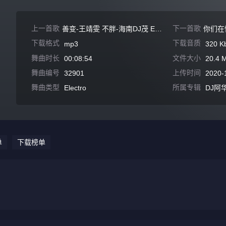
上一首歌
下一首歌
善变-王靖雯 不胖-海南DJ茂 Electro
你们在
下载格式
下载音质
mp3
320 K
舞曲时长
文件大小
00:08:54
20.4 
舞曲编号
上传时间
32901
2020-
舞曲类型
所属专辑
Electro
DJ阿
单
下载榜单