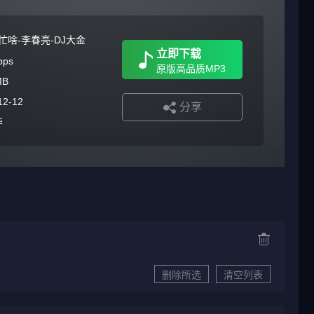
忙啥-李春亮-DJ大金
立即下载
bps
原版高品质MP3
MB
12-12
分享
华
删除所选
清空列表