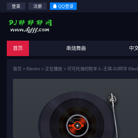
登录
注册
QQ登录
首页
串烧舞曲
中
首页
>
Electro
> 正在播放 >
可可托海的牧羊人-王琪-DJ阿华 Electr