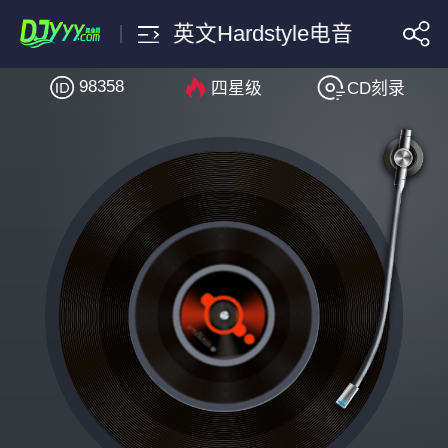
深圳夜店酒吧文化凌晨轰炸英文H
98358
四星级
CD刻录
搜索