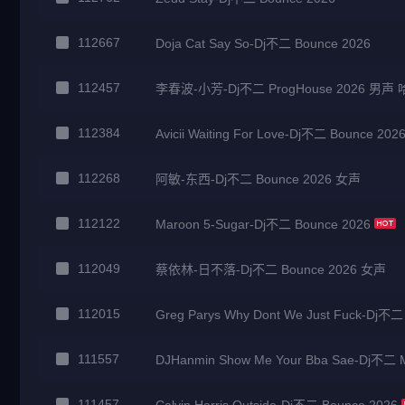
112667
Doja Cat Say So-Dj不二 Bounce 2026
112457
李春波-小芳-Dj不二 ProgHouse 2026 男
112384
Avicii Waiting For Love-Dj不二 Bounce 202
112268
阿敏-东西-Dj不二 Bounce 2026 女声
112122
Maroon 5-Sugar-Dj不二 Bounce 2026
112049
蔡依林-日不落-Dj不二 Bounce 2026 女声
112015
Greg Parys Why Dont We Just Fuck-Dj不二
111557
DJHanmin Show Me Your Bba Sae-Dj不二 M
111457