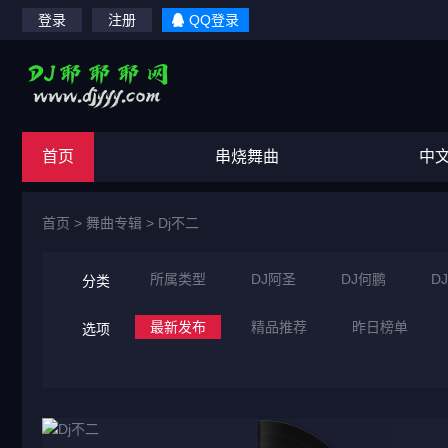
登录
注册
QQ登录
首页
串烧舞曲
中
首页
>
舞曲专辑
>
Dj不二
所属类型
DJ阿圣
DJ何鹏
D
分类
最新发布
精品推荐
昨日榜单
选项