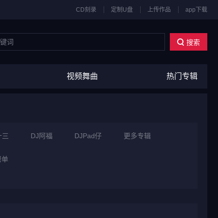
CD刻录
定制U盘
上传作品
app下载
搜索
视频舞曲
热门专辑
十三
DJ阿福
DJPad仔
更多专辑
榜单