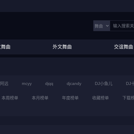
文舞曲
外文舞曲
交谊舞曲
J阿远
mcyy
djqq
djcandy
DJ小鱼儿
DJ
本周榜单
本月榜单
年度榜单
收藏榜单
下载