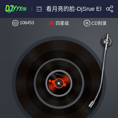
大头针-你看你看月亮的脸-DjSrue Electro 
106453
四星级
CD刻录
搜索