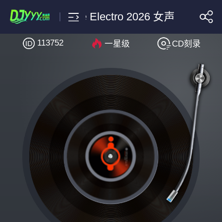
欣宝儿-我是你的格桑花-DjSrue 
113752
一星级
CD刻录
搜索