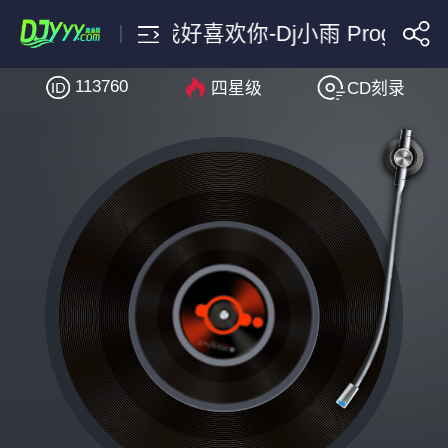
橘子妹-我好喜欢你-Dj小雨 ProgHouse
113760
四星级
CD刻录
搜索