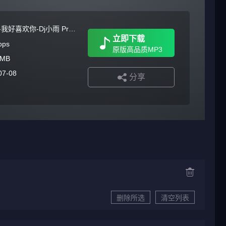
橘子妹-我好喜欢你-Dj小雨 ProgHouse 2026 女声
立即下载
bps
原版高品质MP3
 MB
07-08
分享
删除所选
清空列表